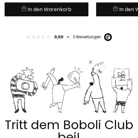
In den Warenkorb
In den
-
0,00
0 Bewertungen
Tritt dem Boboli Club
bei!