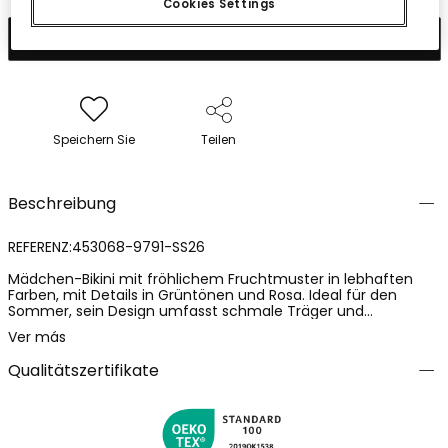
Cookies Settings
In den Warenkorb
Speichern Sie
Teilen
Beschreibung
REFERENZ:453068-9791-SS26
Mädchen-Bikini mit fröhlichem Fruchtmuster in lebhaften
Farben, mit Details in Grüntönen und Rosa. Ideal für den
Sommer, sein Design umfasst schmale Träger und
dekorative Knoten, die Stil verleihen. Hergestellt aus Material
Ver más
mit Sonnenschutz UPF50, wasserfest, sorgt für Komfort und
Bewegungsfreiheit. Erhältlich von 2 bis 14 Jahren. Perfekt für
Qualitätszertifikate
Strand- oder Pooltage, kombiniert er Spaß und Funktionalität
in einem auffälligen und jugendlichen Kleidungsstück.