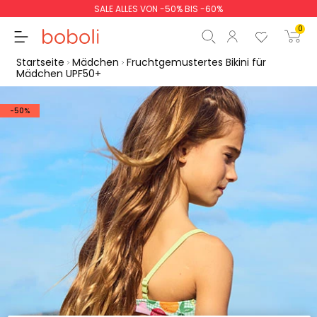
SALE ALLES VON -50% BIS -60%
0
Startseite
Mädchen
Fruchtgemustertes Bikini für
Mädchen UPF50+
-50%
Zwischensumme
0,00 €
Gesamtbetrag
0,00 €
weiter
Start der Bestellung