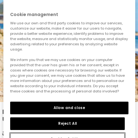
Cookie management
We use our own and third party cookies to improve our services,
customize our website, make it easier for our users to navigate,
provide a better website experience, identify problems to improve
the website, measure and statistically monitor usage, and display
advertising related to your preferences by analyzing website
usage.
We inform you that we may use cookies on your computer
provided that the user has given his or her consent, except in
cases where cookies are necessary for browsing our website. If
you give your consent, we may use cookies that allow us to have
more information about your preferences and to personalise our
website according to your individual interests. Do you accept
these cookies and the processing of personal data involved?
1
2
3
4
5
6
Allow and close
Fruchtgemustertes Bikini für Mädchen
UPF50+
Reject All
32,95 €
16,45 €