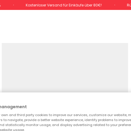
%
Kostenloser Versand für Einkäufe über 80€!
Rü
 management
own and third party cookies to improve our services, customize our website, m
rs to navigate, provide a better website experience, identify problems to improv
d statistically monitor usage, and display advertising related to your prefer
website usage.