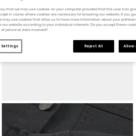
you that we may use cookies on your computer provided that the user has give
cept in cases where cookies are necessary for browsing our website. If you gi
e may use cookies that allow us to have more information about your prefere
 our website according to your individual interests. Do you accept these cook
 of personal data involved?
 Settings
Reject All
Allow