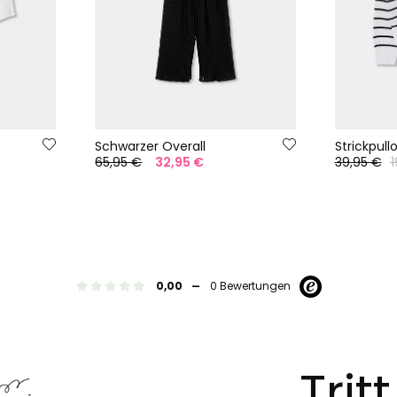
Schwarzer Overall
€
65,95 €
32,95 €
39,95 €
1
-
0,00
0 Bewertungen
Trit