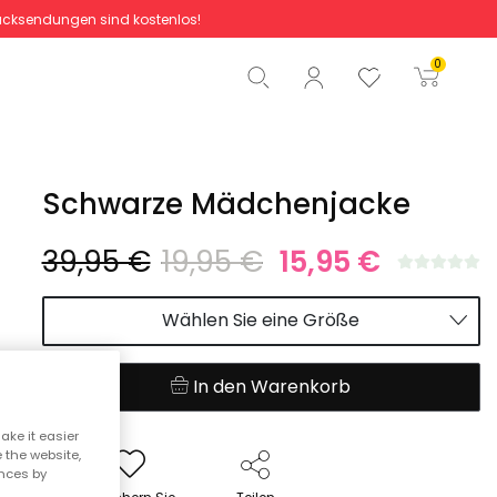
cksendungen sind kostenlos!
Gesamtbetrag
0,00 €
0
Start der Bestellung
Schwarze Mädchenjacke
39,95 €
19,95 €
15,95 €
Wählen Sie eine Größe
In den Warenkorb
ake it easier
e the website,
ences by