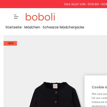
SALE ALLES VON -50% BIS -60
Startseite
Mädchen
Schwarze Mädchenjacke
-60%
Cookie
We use our 
for our use
measure an
analyzing 