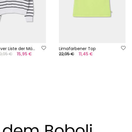
Strickpullover Liste der Mädchen
Limafarbener Top
9,95 €
15,95 €
22,95 €
11,45 €
t dem Boboli