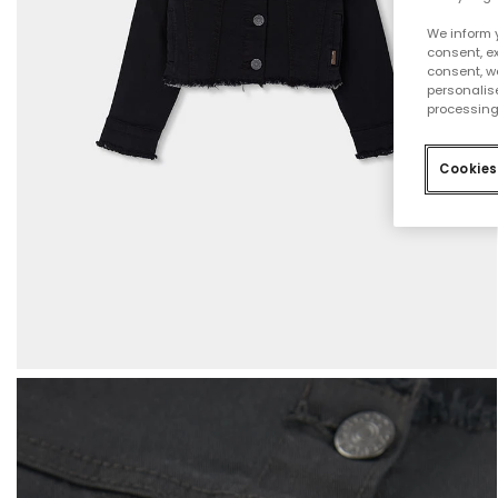
We inform 
consent, ex
consent, w
personalise
processing
Cookies