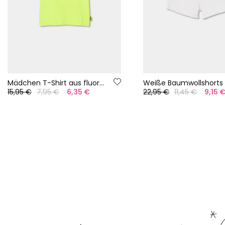
Mädchen T-Shirt aus fluoreszierender grüner Baumwolle
Weiße Baumwollshorts
15,95 €
7,95 €
6,35 €
22,95 €
11,45 €
9,15 