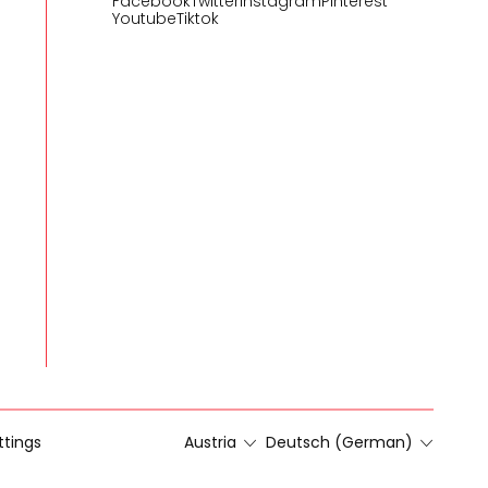
Facebook
Twitter
Instagram
Pinterest
Youtube
Tiktok
ttings
Austria
Deutsch (German)