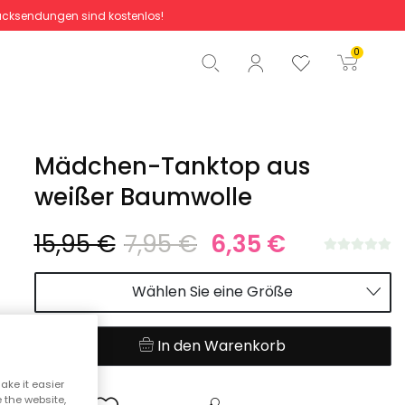
cksendungen sind kostenlos!
Gesamtbetrag
0,00 €
0
Start der Bestellung
Mädchen-Tanktop aus
weißer Baumwolle
15,95 €
7,95 €
6,35 €
Wählen Sie eine Größe
In den Warenkorb
ake it easier
e the website,