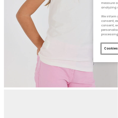
measure an
analyzing 
We inform 
consent, ex
consent, w
personalise
processing
Cookies