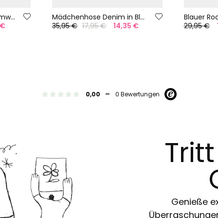
Mädchenhose aus Baumwolle in Rosa
Mädchenhose Denim in Bleach-Farbe
Blauer Ro
 €
35,95 €
17,95 €
14,35 €
29,95 €
-
0,00
0 Bewertungen
Trit
Genieße ex
Überraschungen 