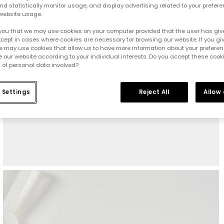
d statistically monitor usage, and display advertising related to your prefer
website usage.
you that we may use cookies on your computer provided that the user has give
cept in cases where cookies are necessary for browsing our website. If you gi
e may use cookies that allow us to have more information about your prefere
 our website according to your individual interests. Do you accept these cook
 of personal data involved?
 Settings
Reject All
Allow