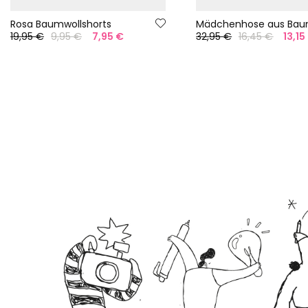
Rosa Baumwollshorts
19,95 €
9,95 €
7,95 €
32,95 €
16,45 €
13,15