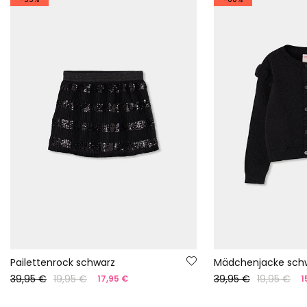
Pailettenrock schwarz
Mädchenjacke sch
39,95 €
19,95 €
39,95 €
19,95 €
17,95 €
1