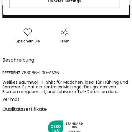
Cookies Settings
In den Warenkorb
Speichern Sie
Teilen
Beschreibung
REFERENZ:783086-1100-SS26
Weißes Baumwoll-T-Shirt für Mädchen, ideal für Frühling und
Sommer. Es hat ein zentrales Message-Design, das von
Blumen umgeben ist, und schwarze Tüll-Details an den
Schultern, die einen eleganten Touch verleihen. Der
Ver más
Baumwollstoff sorgt für Frische und Komfort. Erhältlich in
Größen von 2 bis 14 Jahren. Lässt sich leicht mit Jeans oder
Qualitätszertifikate
Röcken kombinieren, perfekt für einen lässigen und schicken
Look.