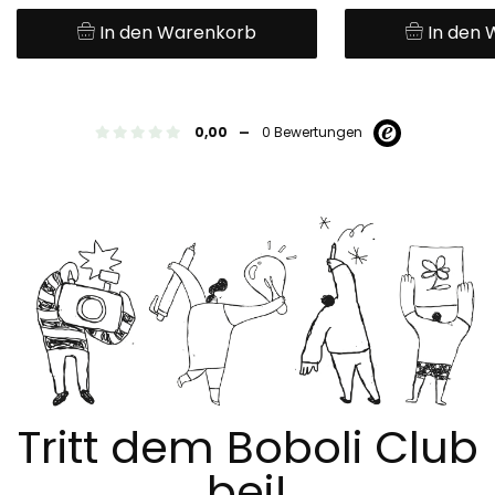
In den Warenkorb
In den
-
0,00
0 Bewertungen
Tritt dem Boboli Club
bei!