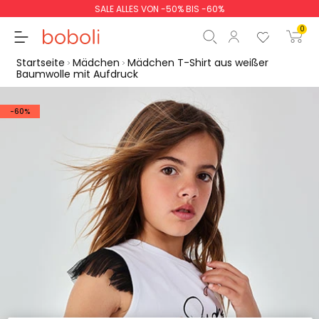
SALE ALLES VON -50% BIS -60%
0
Startseite
Mädchen
Mädchen T-Shirt aus weißer
Baumwolle mit Aufdruck
-60%
Zwischensumme
0,00 €
Gesamtbetrag
0,00 €
weiter
Start der Bestellung