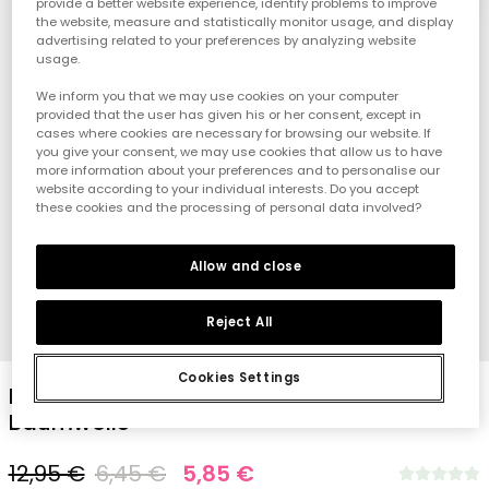
provide a better website experience, identify problems to improve
the website, measure and statistically monitor usage, and display
advertising related to your preferences by analyzing website
usage.
We inform you that we may use cookies on your computer
provided that the user has given his or her consent, except in
cases where cookies are necessary for browsing our website. If
you give your consent, we may use cookies that allow us to have
more information about your preferences and to personalise our
website according to your individual interests. Do you accept
these cookies and the processing of personal data involved?
Allow and close
Reject All
1
2
3
4
Cookies Settings
Pack mit 2 Baby-Lätzchen aus weißer
Baumwolle
12,95 €
6,45 €
5,85 €