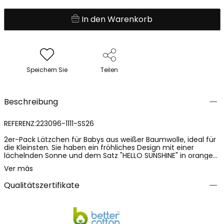
In den Warenkorb
Speichern Sie
Teilen
Beschreibung
REFERENZ:223096-1111-SS26
2er-Pack Lätzchen für Babys aus weißer Baumwolle, ideal für
die Kleinsten. Sie haben ein fröhliches Design mit einer
lächelnden Sonne und dem Satz "HELLO SUNSHINE" in orange
und grün-blauen Tönen. Sie bieten effektiven Schutz
Ver más
während der Mahlzeiten und sind leicht zu waschen. Geeignet
für Babys von 0 bis 12 Monaten, in Einheitsgröße. Sie sind
Qualitätszertifikate
perfekt, um dem täglichen Outfit deines Babys einen Hauch
von Farbe und Spaß hinzuzufügen, während sie die Kleidung
sauber und trocken halten.