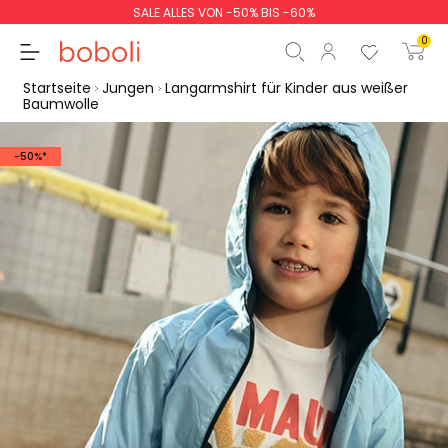
SALE ALLES VON -50% BIS -60%
0
Startseite
Jungen
Langarmshirt für Kinder aus weißer
Baumwolle
-50%*
Zwischensumme
0,00 €
Gesamtbetrag
0,00 €
weiter
Start der Bestellung