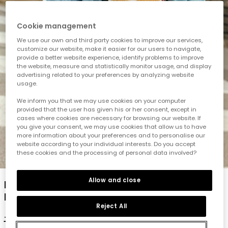
Cookie management
We use our own and third party cookies to improve our services,
customize our website, make it easier for our users to navigate,
provide a better website experience, identify problems to improve
the website, measure and statistically monitor usage, and display
advertising related to your preferences by analyzing website
usage.
We inform you that we may use cookies on your computer
provided that the user has given his or her consent, except in
cases where cookies are necessary for browsing our website. If
you give your consent, we may use cookies that allow us to have
more information about your preferences and to personalise our
website according to your individual interests. Do you accept
these cookies and the processing of personal data involved?
1
2
3
4
5
Allow and close
Langarmshirt für Kinder aus weißer
Baumwolle
Reject All
19,95 €
9,95 €