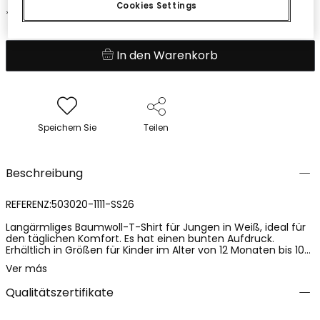
Cookies Settings
*Rabatt auf den Saisonpreis angewendet
In den Warenkorb
Speichern Sie
Teilen
Beschreibung
REFERENZ:503020-1111-SS26
Langärmliges Baumwoll-T-Shirt für Jungen in Weiß, ideal für
den täglichen Komfort. Es hat einen bunten Aufdruck.
Erhältlich in Größen für Kinder im Alter von 12 Monaten bis 10
Jahren, vielseitig und leicht mit Jeans oder kurzen Hosen zu
Ver más
kombinieren, verleiht es jedem lässigen Outfit einen stilvollen
Akzent. Perfekt, um einen entspannten und fröhlichen Look
Qualitätszertifikate
zu präsentieren.