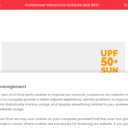
%
Kostenloser Versand für Einkäufe über 80€!
Rü
 management
own and third party cookies to improve our services, customize our website, m
rs to navigate, provide a better website experience, identify problems to improv
d statistically monitor usage, and display advertising related to your prefer
website usage.
you that we may use cookies on your computer provided that the user has give
cept in cases where cookies are necessary for browsing our website. If you gi