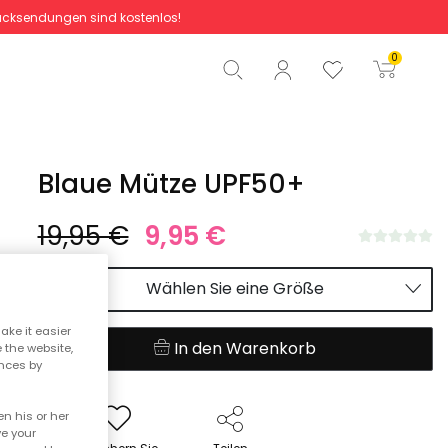
cksendungen sind kostenlos!
Gesamtbetrag
0,00 €
0
Start der Bestellung
Blaue Mütze UPF50+
19,95 €
9,95 €
Wählen Sie eine Größe
ake it easier
In den Warenkorb
e the website,
ences by
n his or her
ve your