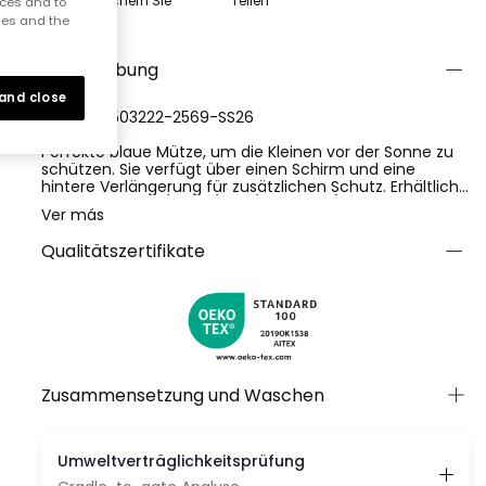
Speichern Sie
Teilen
nces and to
ies and the
Beschreibung
 and close
REFERENZ:503222-2569-SS26
Perfekte blaue Mütze, um die Kleinen vor der Sonne zu
schützen. Sie verfügt über einen Schirm und eine
hintere Verlängerung für zusätzlichen Schutz. Erhältlich
in den Größen S/48, M/50, L/52 und XL/54, passt sie sich
Ver más
dem Wachstum des Kindes an. Ihr minimalistisches
Design macht sie leicht mit verschiedenen Freizeit- und
Qualitätszertifikate
Sommeroutfits kombinierbar. Ideal für Spiele im Freien,
bietet sie gleichermaßen Schutz und Stil. Kleidungsstück
mit UPF50 Sonnenschutz.
Zusammensetzung und Waschen