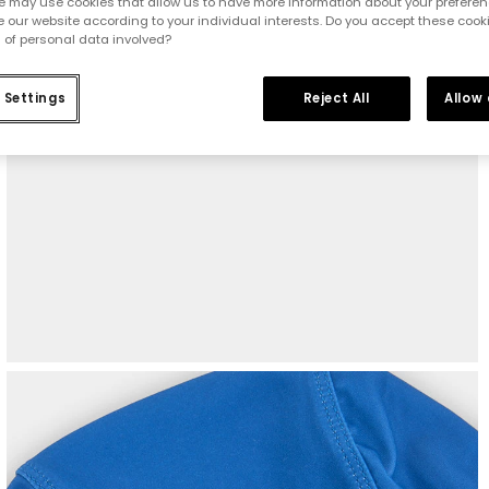
e may use cookies that allow us to have more information about your prefere
 our website according to your individual interests. Do you accept these cook
 of personal data involved?
 Settings
Reject All
Allow