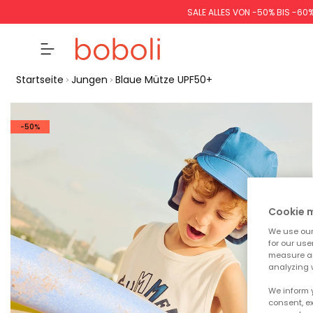
SALE ALLES VON -50% BIS -60
Startseite
Jungen
Blaue Mütze UPF50+
-50%
Cookie
We use our 
for our use
measure an
analyzing 
We inform 
consent, ex