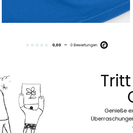
-
0,00
0 Bewertungen
Trit
Genieße ex
Überraschungen 