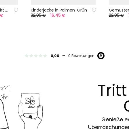
Kinder-Plüsch-Sweatshirt grau
Kinderjacke in Palmen-Grün
 €
32,95 €
16,45 €
22,95 €
-
0,00
0 Bewertungen
Trit
Genieße ex
Überraschungen 