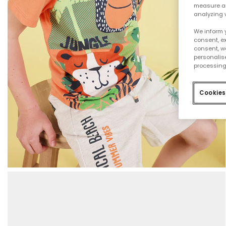
measure an
analyzing 
We inform 
consent, ex
consent, w
personalise
processing
Cookies