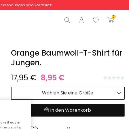
cksendungen sind kostenlos!
Gesamtbetrag
0,00 €
0
Start der Bestellung
Orange Baumwoll-T-Shirt für
Jungen.
17,95 €
8,95 €
Wählen Sie eine Größe
In den Warenkorb
ake it easier
e the website,