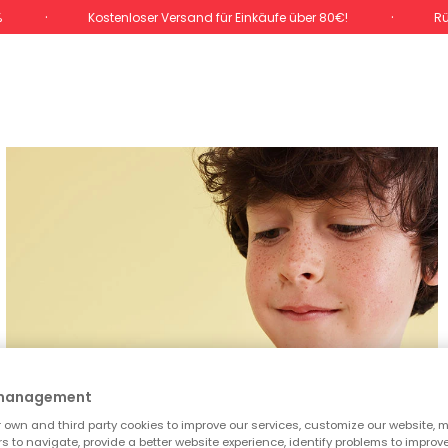
%
Kostenloser Versand für Einkäufe über 80€!
Rü
 management
own and third party cookies to improve our services, customize our website, m
rs to navigate, provide a better website experience, identify problems to improv