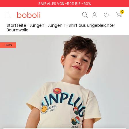
SALE ALLES VON -50% BIS -60%
0
Startseite
Jungen
Jungen T-Shirt aus ungebleichter
Baumwolle
-60%
Zwischensumme
0,00 €
Gesamtbetrag
0,00 €
weiter
Start der Bestellung