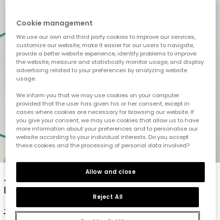
Cookie management
We use our own and third party cookies to improve our services,
customize our website, make it easier for our users to navigate,
provide a better website experience, identify problems to improve
the website, measure and statistically monitor usage, and display
advertising related to your preferences by analyzing website
usage.
We inform you that we may use cookies on your computer
provided that the user has given his or her consent, except in
cases where cookies are necessary for browsing our website. If
you give your consent, we may use cookies that allow us to have
more information about your preferences and to personalise our
website according to your individual interests. Do you accept
these cookies and the processing of personal data involved?
1
2
3
4
5
6
Allow and close
Jungen T-Shirt aus ungebleichter
Baumwolle
Reject All
17,95 €
7,95 €
7,15 €