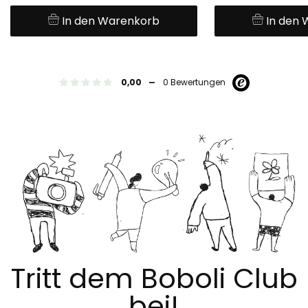
In den Warenkorb
In den
-
0,00
0 Bewertungen
Tritt dem Boboli Club
bei!