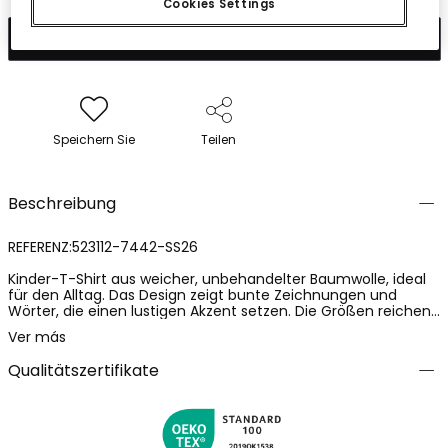
Cookies Settings
In den Warenkorb
Speichern Sie
Teilen
Beschreibung
REFERENZ:523112-7442-SS26
Kinder-T-Shirt aus weicher, unbehandelter Baumwolle, ideal
für den Alltag. Das Design zeigt bunte Zeichnungen und
Wörter, die einen lustigen Akzent setzen. Die Größen reichen
von 12 Monaten bis 10 Jahren, um sich dem Wachstum des
Ver más
Kindes anzupassen. Mit Rundhalsausschnitt und kurzen
Ärmeln ist es perfekt für warme Jahreszeiten. Seine
Qualitätszertifikate
Vielseitigkeit macht es leicht kombinierbar mit Jeans oder
Shorts und bietet Komfort und einen lässigen Stil für jede
Gelegenheit.