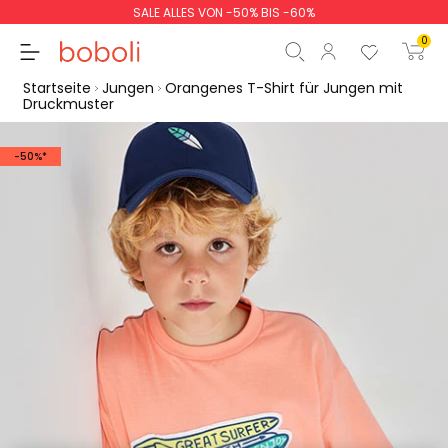
SALE ALLES VON -50% BIS -60%
0
Startseite
Jungen
Orangenes T-Shirt für Jungen mit
Druckmuster
-50%*
Zwischensumme
0,00 €
Gesamtbetrag
0,00 €
weiter
Start der Bestellung