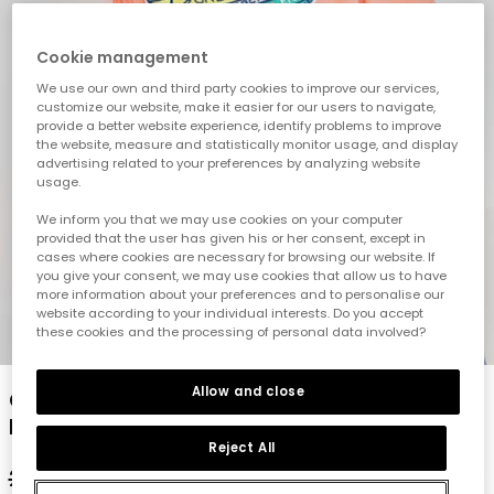
Cookie management
We use our own and third party cookies to improve our services,
customize our website, make it easier for our users to navigate,
provide a better website experience, identify problems to improve
the website, measure and statistically monitor usage, and display
advertising related to your preferences by analyzing website
usage.
We inform you that we may use cookies on your computer
provided that the user has given his or her consent, except in
cases where cookies are necessary for browsing our website. If
you give your consent, we may use cookies that allow us to have
more information about your preferences and to personalise our
website according to your individual interests. Do you accept
these cookies and the processing of personal data involved?
1
2
3
4
5
Allow and close
Orangenes T-Shirt für Jungen mit
Druckmuster
Reject All
22,95 €
11,45 €