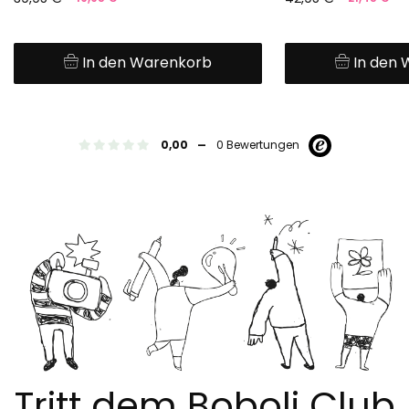
In den Warenkorb
In den
-
0,00
0 Bewertungen
Tritt dem Boboli Club