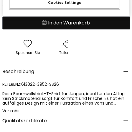
Cookies Settings
*Rabatt auf den Saisonpreis angewendet
In den Warenkorb
Speichern Sie
Teilen
Beschreibung
REFERENZ:613022-3952-SS26
Rosa Baumwollstrick-T-Shirt für Jungen, ideal für den Alltag.
Sein Strickmaterial sorgt für Komfort und Frische. Es hat ein
auffälliges Design mit einer Illustration eines Vans und
farbenfrohen Texten auf der Vorderseite, die ihm eine lustige
Ver más
Note verleihen. Rundhalsausschnitt und kurze Ärmel, perfekt
für warmes Wetter. Erhältlich in den Größen von 2 bis 14
Qualitätszertifikate
Jahren, ist es ein vielseitiges Kleidungsstück, das gut mit
Shorts oder Jeans kombiniert werden kann, ideal für einen
lässigen und entspannten Stil.