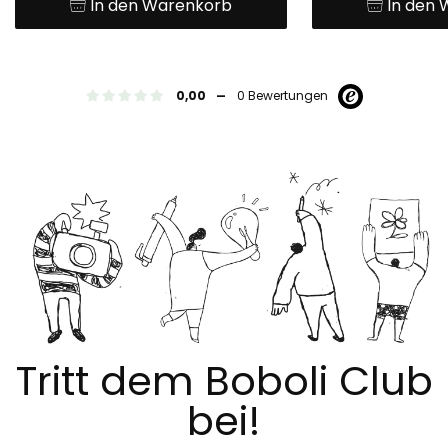
In den Warenkorb
In den
-
0,00
0 Bewertungen
Tritt dem Boboli Club
bei!