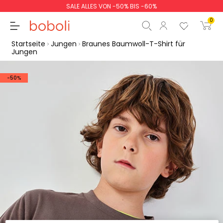
SALE ALLES VON -50% BIS -60%
0
Startseite
Jungen
Braunes Baumwoll-T-Shirt für
Jungen
-50%
Zwischensumme
0,00 €
Gesamtbetrag
0,00 €
weiter
Start der Bestellung