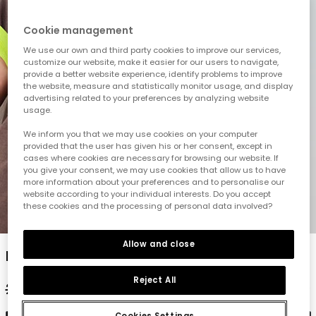
Cookie management
We use our own and third party cookies to improve our services,
customize our website, make it easier for our users to navigate,
provide a better website experience, identify problems to improve
the website, measure and statistically monitor usage, and display
advertising related to your preferences by analyzing website
usage.
We inform you that we may use cookies on your computer
provided that the user has given his or her consent, except in
cases where cookies are necessary for browsing our website. If
you give your consent, we may use cookies that allow us to have
more information about your preferences and to personalise our
website according to your individual interests. Do you accept
these cookies and the processing of personal data involved?
1
2
3
4
5
Allow and close
Braunes Baumwoll-T-Shirt für Jungen
Reject All
22,95 €
11,45 €