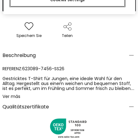
Cookies Settings
In den Warenkorb
Speichern Sie
Teilen
Beschreibung
REFERENZ:623089-7456-SS26
Gestricktes T-Shirt für Jungen, eine ideale Wahl für den
Alltag. Hergestellt aus einem weichen und bequemen Stoff,
ist es perfekt, um im Frühling und Sommer frisch zu bleiben.
Die dunkelbraune Farbe mit schlichtem Design macht es
Ver más
einfach, mit verschiedenen Stilen zu kombinieren. Es verfügt
über eine Vordertasche mit einem kleinen Textdetail und
Qualitätszertifikate
Palmen. Erhältlich in Größen von 2 bis 14 Jahren, passt es sich
jeder Wachstumsphase an. Ein vielseitiges Kleidungsstück,
das dem Outfit Ihres Kleinen einen lässigen und modernen
Touch verleiht.