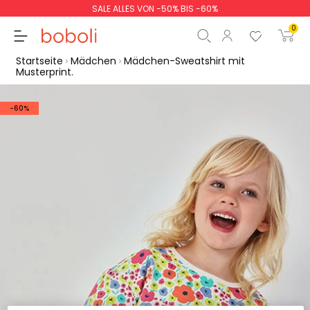
SALE ALLES VON -50% BIS -60%
0
Startseite
Mädchen
Mädchen-Sweatshirt mit
Musterprint.
-60%
Zwischensumme
0,00 €
Gesamtbetrag
0,00 €
weiter
Start der Bestellung