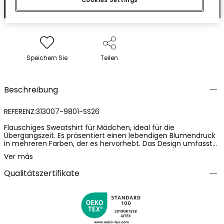
Cookies Settings
In den Warenkorb
Speichern Sie
Teilen
Beschreibung
REFERENZ:313007-9801-SS26
Flauschiges Sweatshirt für Mädchen, ideal für die
Übergangszeit. Es präsentiert einen lebendigen Blumendruck
in mehreren Farben, der es hervorhebt. Das Design umfasst
einen Rundhalsausschnitt und lange Ärmel. Erhältlich in
Ver más
Größen von 12 Monaten bis 10 Jahren, ist es eine vielseitige
Option für jede Gelegenheit. Kombiniere es mit Jeans oder
Qualitätszertifikate
Leggings für einen lässigen und stilvollen Look an kühleren
Tagen.