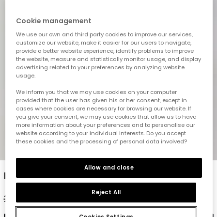
Cookie management
We use our own and third party cookies to improve our services,
customize our website, make it easier for our users to navigate,
provide a better website experience, identify problems to improve
the website, measure and statistically monitor usage, and display
advertising related to your preferences by analyzing website
usage.
We inform you that we may use cookies on your computer
provided that the user has given his or her consent, except in
cases where cookies are necessary for browsing our website. If
you give your consent, we may use cookies that allow us to have
more information about your preferences and to personalise our
website according to your individual interests. Do you accept
these cookies and the processing of personal data involved?
1
2
3
4
5
Allow and close
Mädchen-Sweatshirt mit Musterprint.
Reject All
29,95 €
14,95 €
11,95 €