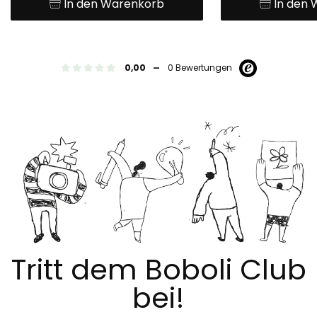
In den Warenkorb
In den
-
0,00
0 Bewertungen
Tritt dem Boboli Club
bei!