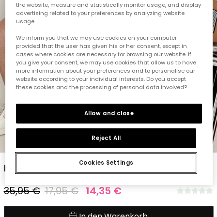
the website, measure and statistically monitor usage, and display
advertising related to your preferences by analyzing website
usage.
We inform you that we may use cookies on your computer
provided that the user has given his or her consent, except in
cases where cookies are necessary for browsing our website. If
you give your consent, we may use cookies that allow us to have
more information about your preferences and to personalise our
website according to your individual interests. Do you accept
these cookies and the processing of personal data involved?
Allow and close
Reject All
1
2
3
4
5
Cookies Settings
Bedrucktes Kleid
35,95 €
17,95 €
14,35 €
In den Warenkorb