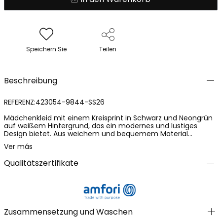
Speichern Sie
Teilen
Beschreibung
REFERENZ:423054-9844-SS26
Mädchenkleid mit einem Kreisprint in Schwarz und Neongrün
auf weißem Hintergrund, das ein modernes und lustiges
Design bietet. Aus weichem und bequemem Material
gefertigt, ideal für den täglichen Gebrauch im Frühling und
Ver más
Sommer. Sein ärmelloses Design und der seitliche Volant
verleihen einen markanten Touch. Erhältlich in Größen von 2
Qualitätszertifikate
bis 14 Jahren, passt es sich verschiedenen Altersgruppen an.
Perfekt, um mit bunten oder neutralen Accessoires zu
kombinieren, eine vielseitige Wahl für jede besondere
Gelegenheit oder den Alltag.
Zusammensetzung und Waschen