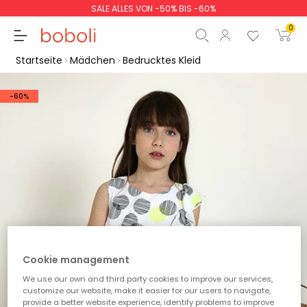
SALE ALLES VON -50% BIS -60%
0
Startseite
Mädchen
Bedrucktes Kleid
-60%
Zwischensumme
0,00 €
Gesamtbetrag
0,00 €
weiter
Start der Bestellung
Cookie management
We use our own and third party cookies to improve our services,
customize our website, make it easier for our users to navigate,
provide a better website experience, identify problems to improve