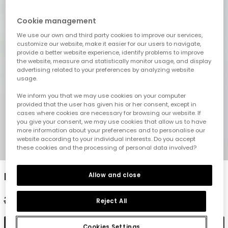
Cookie management
We use our own and third party cookies to improve our services,
customize our website, make it easier for our users to navigate,
provide a better website experience, identify problems to improve
the website, measure and statistically monitor usage, and display
advertising related to your preferences by analyzing website
usage.
We inform you that we may use cookies on your computer
provided that the user has given his or her consent, except in
cases where cookies are necessary for browsing our website. If
you give your consent, we may use cookies that allow us to have
more information about your preferences and to personalise our
website according to your individual interests. Do you accept
1
2
3
4
5
these cookies and the processing of personal data involved?
Marineblaue Kinderhose
Allow and close
32,95 €
16,45 €
13,15 €
Reject All
In den Warenkorb
Cookies Settings