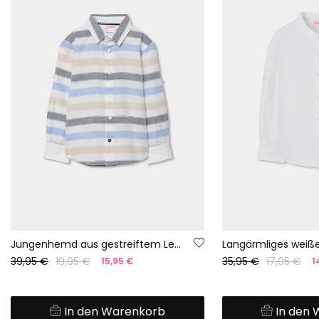
Jungenhemd aus gestreiftem Leinen
39,95 €
19,95 €
35,95 €
17,95 €
15,95 €
1
In den Warenkorb
In den