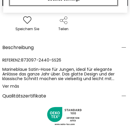
Speichern Sie
Teilen
Beschreibung
REFERENZ:873097-2440-SS26
Marineblaue Satin-Hose für Jungen, ideal für elegante
Anlässe das ganze Jahr über. Das glatte Design und der
klassische Schnitt machen sie vielseitig und leicht mit
Hemden oder Pullovern kombinierbar. Das Satinmaterial
Ver más
verleiht einen Hauch von Luxus und Weichheit und
gewährleistet Komfort im täglichen Gebrauch. Erhältlich in
Qualitätszertifikate
Größen von 12 Monaten bis 14 Jahren, passt sich
verschiedenen Wachstumsphasen an. Ein passender Gürtel
oder Hosenträger können dem Outfit einen
unverwechselbaren Akzent verleihen, was diese Hose zu
einem unverzichtbaren Bestandteil der Kinderkleidung macht.