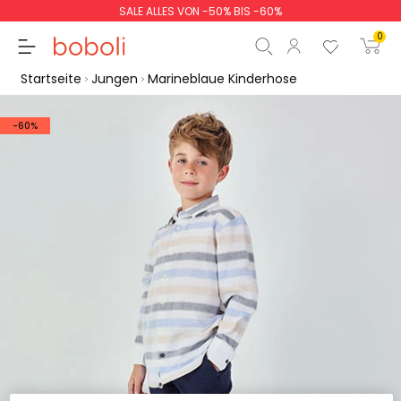
SALE ALLES VON -50% BIS -60%
0
Startseite
Jungen
Marineblaue Kinderhose
-60%
Zwischensumme
0,00 €
Gesamtbetrag
0,00 €
weiter
Start der Bestellung